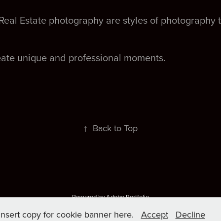
Real Estate photography are styles of photography t
reate unique and professional moments.
↑
Back to Top
Powered by
Adobe Portfolio
Insert copy for cookie banner here.
Accept
Decline