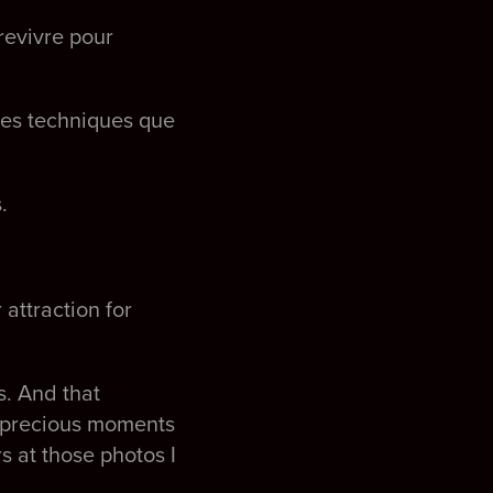
revivre pour
 des techniques que
s.
 attraction for
s. And that
st precious moments
s at those photos I