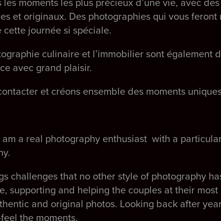
s les moments les plus précieux d’une vie, avec des
es et originaux. Des photographies qui vous feront 
 cette journée si spéciale.
otographie culinaire et l’immobilier sont également
ice avec grand plaisir.
 contacter et créons ensemble des moments unique
 I am a real photography enthusiast with a particular
hy.
s challenges that no other style of photography ha
ve, supporting and helping the couples at their mo
authentic and original photos. Looking back after year
-feel the moments.