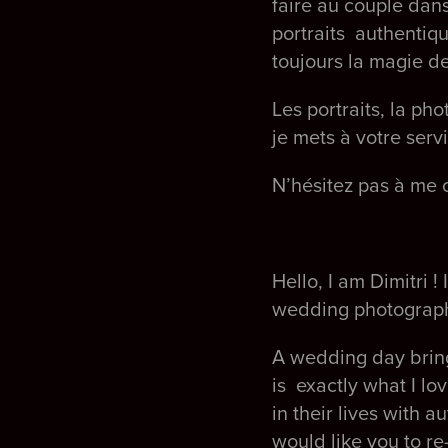
faire au couple dan
portraits authentiqu
toujours la magie de
Les portraits, la ph
je mets à votre serv
N’hésitez pas à me
Hello, I am Dimitri !
wedding photograp
A wedding day bring
is exactly what I lo
in their lives with 
would like you to re